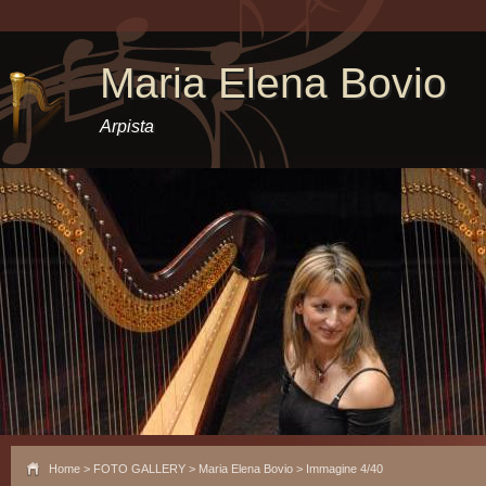
Maria Elena Bovio
Arpista
Home
>
FOTO GALLERY
>
Maria Elena Bovio
> Immagine 4/40